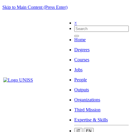
Skip to Main Content (Press Enter)
×
Home
Degrees
Courses
Jobs
People
Outputs
Organizations
Third Mission
Expertise & Skills
IT
EN