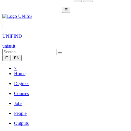
☰
|
UNIFIND
uniss.it
IT
EN
×
Home
Degrees
Courses
Jobs
People
Outputs