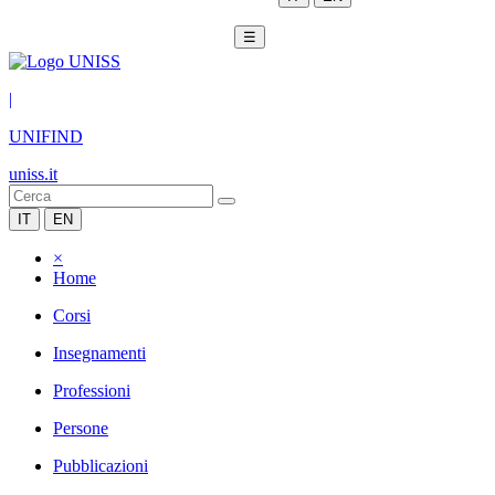
☰
|
UNIFIND
uniss.it
IT
EN
×
Home
Corsi
Insegnamenti
Professioni
Persone
Pubblicazioni