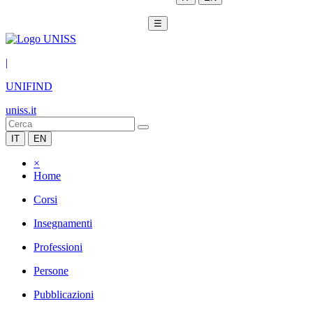
☰
|
UNIFIND
uniss.it
IT
EN
×
Home
Corsi
Insegnamenti
Professioni
Persone
Pubblicazioni