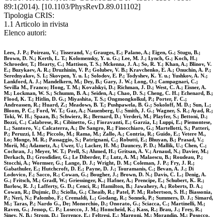
89:1(2014). [10.1103/PhysRevD.89.011102]
Tipologia CRIS:
1.1 Articolo in rivista
Elenco autori:
Lees, J. P.; Poireau, V.; Tisserand, V.; Grauges, E.; Palano, A.; Eigen, G.; Stugu, B.;
Brown, D. N.; Kerth, L. T.; Kolomensky, Y. u. G.; Lee, M. J.; Lynch, G.; Koch, H.;
Schroeder, T.; Hearty, C.; Mattison, T. S.; Mckenna, J. A.; So, R. Y.; Khan, A.; Blinov, V.
E.; Buzykaev, A. R.; Druzhinin, V. P.; Golubev, V. B.; Kravchenko, E. A.; Onuchin, A. P.;
Serednyakov, S. I.; Skovpen, Y. u. I.; Solodov, E. P.; Todyshev, K. Y. u.; Yushkov, A. N.;
Lankford, A. J.; Mandelkern, M.; Dey, B.; Gary, J. W.; Long, O.; Campagnari, C.;
Sevilla M., Franco; Hong, T. M.; Kovalskyi, D.; Richman, J. D.; West, C. A.; Eisner, A.
M.; Lockman, W. S.; Schumm, B. A.; Seiden, A.; Chao, D. S.; Cheng, C. H.; Echenard, B.;
Flood, K. T.; Hitlin, D. G.; Miyashita, T. S.; Ongmongkolkul, P.; Porter, F. C.;
Andreassen, R.; Huard, Z.; Meadows, B. T.; Pushpawela, B. G.; Sokoloff, M. D.; Sun, L.;
Bloom, P. C.; Ford, W. T.; Gaz, A.; Nauenberg, U.; Smith, J. G.; Wagner, S. R.; Ayad, R.;
Toki, W. H.; Spaan, B.; Schwierz, R.; Bernard, D.; Verderi, M.; Playfer, S.; Bettoni, D.;
Bozzi, C.; Calabrese, R.; Cibinetto, G.; Fioravanti, E.; Garzia, I.; Luppi, E.; Piemontese,
L.; Santoro, V.; Calcaterra, A.; De Sangro, R.; Finocchiaro, G.; Martellotti, S.; Patteri,
P.; Peruzzi, I. M.; Piccolo, M.; Rama, M.; Zallo, A.; Contria, R.; Guido, E.; Vetere M.,
Lo; Monge, M. R.; Passaggio, S.; Patrignani, C.; Robutti, E.; Bhuyan, B.; Prasad, V.;
Morii, M.; Adametz, A.; Uwer, U.; Lacker, H. M.; Dauncey, P. D.; Mallik, U.; Chen, C.;
Cochran, J.; Meyer, W. T.; Prell, S.; Ahmed, H.; Gritsan, A. V.; Arnaud, N.; Davier, M.;
Derkach, D.; Grosdidier, G.; Le Diberder, F.; Lutz, A. M.; Malaescu, B.; Roudeau, P.;
Stocchi, A.; Wormser, G.; Lange, D. J.; Wright, D. M.; Coleman, J. P.; Fry, J. R.;
Gabathuler, E.; Hutchcroft, D. E.; Payne, D. J.; Touramanis, C.; Bevan, A. J.; Di
Lodovico, F.; Sacco, R.; Cowan, G.; Bougher, J.; Brown, D. N.; Davis, C. L.; Denig, A.
G.; Fritsch, M.; Gradl, W.; Griessinger, K.; Hafner, A.; Prencipe, E.; Schubert, K. R.;
Barlow, R. J.; Lafferty, G. D.; Cenci, R.; Hamilton, B.; Jawahery, A.; Roberts, D. A.;
Cowan, R.; Dujmic, D.; Sciolla, G.; Cheaib, R.; Patel, P. M.; Robertson, S. H.; Biassonia,
P.; Neri, N.; Palombo, F.; Cremaldi, L.; Godang, R.; Sonnek, P.; Summers, D. J.; Simard,
M.; Taras, P.; Nardo G., De; Monorchio, D.; Onorato, G.; Sciacca, C.; Martinelli, M.;
Raven, G.; Jessop, C. P.; Losecco, J. M.; Honscheid, K.; Kass, R.; Brau, J.; Frey, R.;
Sinev, N. B.; Strom, D.; Torrence, E.; Feltresi, E.; Margoni, M.; Morandin, M.; Posocco,