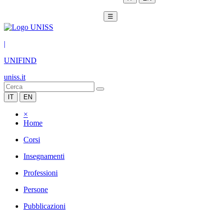
☰
|
UNIFIND
uniss.it
IT
EN
×
Home
Corsi
Insegnamenti
Professioni
Persone
Pubblicazioni