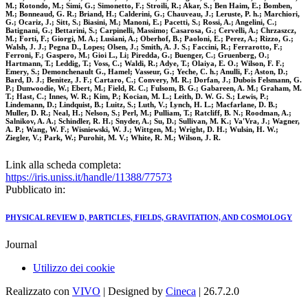
M.; Rotondo, M.; Simi, G.; Simonetto, F.; Stroili, R.; Akar, S.; Ben Haim, E.; Bomben,
M.; Bonneaud, G. R.; Briand, H.; Calderini, G.; Chauveau, J.; Leruste, P. h.; Marchiori,
G.; Ocariz, J.; Sitt, S.; Biasini, M.; Manoni, E.; Pacetti, S.; Rossi, A.; Angelini, C.;
Batignani, G.; Bettarini, S.; Carpinelli, Massimo; Casarosa, G.; Cervelli, A.; Chrzaszcz,
M.; Forti, F.; Giorgi, M. A.; Lusiani, A.; Oberhof, B.; Paoloni, E.; Perez, A.; Rizzo, G.;
Walsh, J. J.; Pegna D., Lopes; Olsen, J.; Smith, A. J. S.; Faccini, R.; Ferrarotto, F.;
Ferroni, F.; Gaspero, M.; Gioi L., Li; Piredda, G.; Buenger, C.; Gruenberg, O.;
Hartmann, T.; Leddig, T.; Voss, C.; Waldi, R.; Adye, T.; Olaiya, E. O.; Wilson, F. F.;
Emery, S.; Demonchenault G., Hamel; Vasseur, G.; Yeche, C. h.; Anulli, F.; Aston, D.;
Bard, D. J.; Benitez, J. F.; Cartaro, C.; Convery, M. R.; Dorfan, J.; Dubois Felsmann, G.
P.; Dunwoodie, W.; Ebert, M.; Field, R. C.; Fulsom, B. G.; Gabareen, A. M.; Graham, M.
T.; Hast, C.; Innes, W. R.; Kim, P.; Kocian, M. L.; Leith, D. W. G. S.; Lewis, P.;
Lindemann, D.; Lindquist, B.; Luitz, S.; Luth, V.; Lynch, H. L.; Macfarlane, D. B.;
Muller, D. R.; Neal, H.; Nelson, S.; Perl, M.; Pulliam, T.; Ratcliff, B. N.; Roodman, A.;
Salnikov, A. A.; Schindler, R. H.; Snyder, A.; Su, D.; Sullivan, M. K.; Va'Vra, J.; Wagner,
A. P.; Wang, W. F.; Wisniewski, W. J.; Wittgen, M.; Wright, D. H.; Wulsin, H. W.;
Ziegler, V.; Park, W.; Purohit, M. V.; White, R. M.; Wilson, J. R.
Link alla scheda completa:
https://iris.uniss.it/handle/11388/77573
Pubblicato in:
PHYSICAL REVIEW D, PARTICLES, FIELDS, GRAVITATION, AND COSMOLOGY
Journal
Utilizzo dei cookie
Realizzato con
VIVO
| Designed by
Cineca
| 26.7.2.0