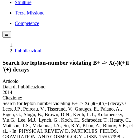
Strutture
Terza Missione
Competenze
☰
Pubblicazioni
Search for lepton-number violating B+ -> X(-)l(+)l
'(+) decays
Articolo
Data di Pubblicazione:
2014
Citazione:
Search for lepton-number violating B+ -> X(-)l(+)l '(+) decays /
Lees, J.P., Poireau, V., Tisserand, V., Grauges, E., Palano, A.,
Eigen, G., Stugu, B., Brown, D.N., Kerth, L.T., Kolomensky,
Y.u.G., Lee, M.J., Lynch, G., Koch, H., Schroeder, T., Hearty, C.,
Mattison, T.S., Mckenna, J.A., So, R.Y., Khan, A., Blinov, V.E., et
al.. - In: PHYSICAL REVIEW D, PARTICLES, FIELDS,
GRAVITATION, AND COSMOLOGY. - ISSN 1550-7998. -