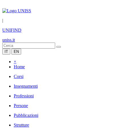
|
UNIFIND
uniss.it
IT
EN
×
Home
Corsi
Insegnamenti
Professioni
Persone
Pubblicazioni
Strutture