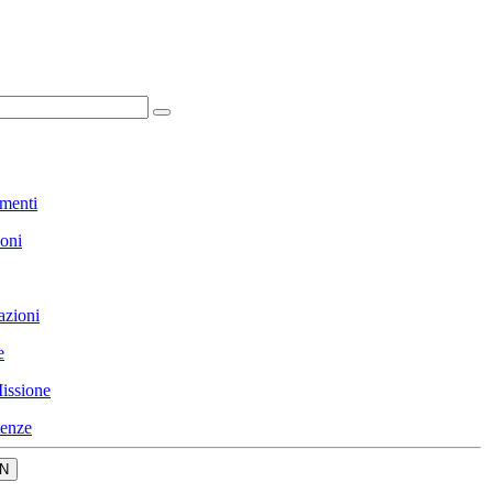
menti
ioni
azioni
e
issione
enze
N