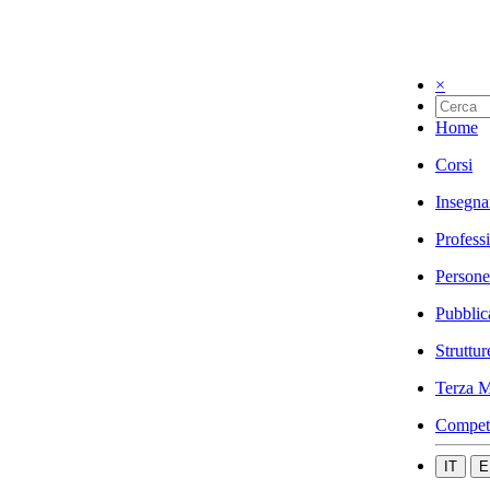
×
Home
Corsi
Insegna
Profess
Persone
Pubblic
Struttur
Terza M
Compet
IT
E