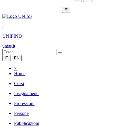
☰
|
UNIFIND
uniss.it
IT
EN
×
Home
Corsi
Insegnamenti
Professioni
Persone
Pubblicazioni