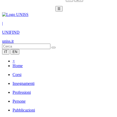
☰
|
UNIFIND
uniss.it
IT
EN
×
Home
Corsi
Insegnamenti
Professioni
Persone
Pubblicazioni