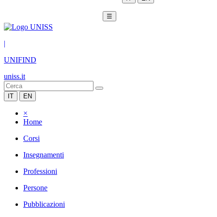
☰
|
UNIFIND
uniss.it
IT
EN
×
Home
Corsi
Insegnamenti
Professioni
Persone
Pubblicazioni