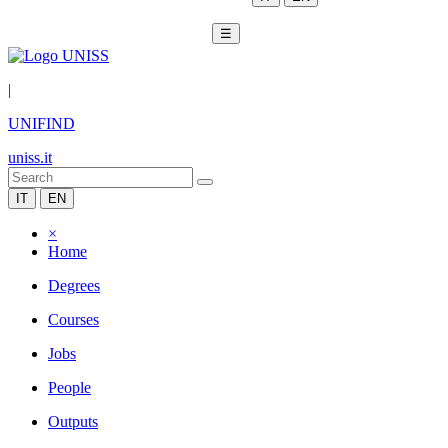
☰
|
UNIFIND
uniss.it
IT
EN
×
Home
Degrees
Courses
Jobs
People
Outputs