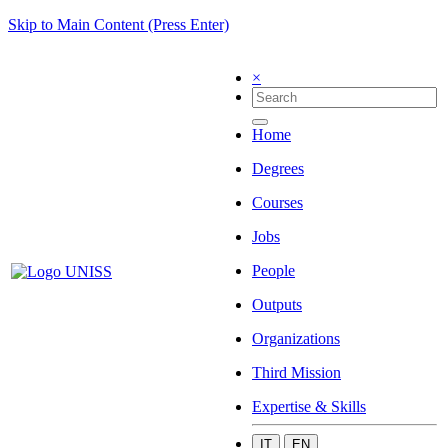
Skip to Main Content (Press Enter)
×
Home
Degrees
Courses
Jobs
People
Outputs
Organizations
Third Mission
Expertise & Skills
IT
EN