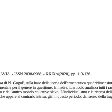
: SLAVIA. - ISSN 2038-0968. - XXIX:4(2020), pp. 113-136.
n'ka di N. Gogol', sulla base della teoria dell'ermeneutica quadridimensio
mentale per il genere in questione: la madre. L'articolo analizza tutti i 
 dall'antico mondo collettivo slavo. L'individualismo e la ricerca dell'
che appare al contrario intrisa, già in questo periodo, dal senso della tr