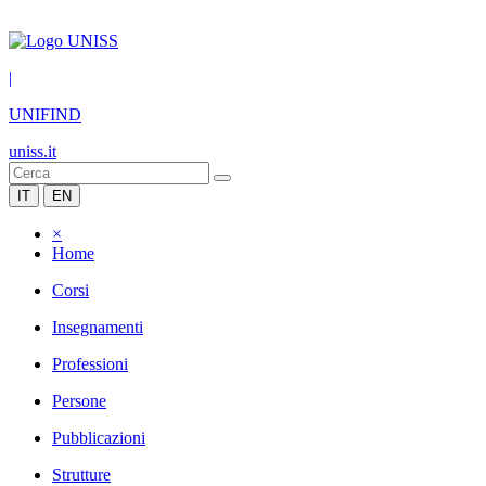
|
UNIFIND
uniss.it
IT
EN
×
Home
Corsi
Insegnamenti
Professioni
Persone
Pubblicazioni
Strutture