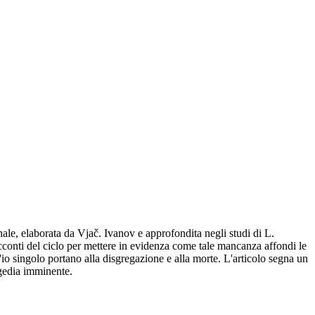
nale, elaborata da Vjač. Ivanov e approfondita negli studi di L.
racconti del ciclo per mettere in evidenza come tale mancanza affondi le
io singolo portano alla disgregazione e alla morte. L'articolo segna un
agedia imminente.