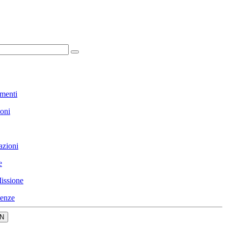
menti
ioni
azioni
e
issione
enze
N