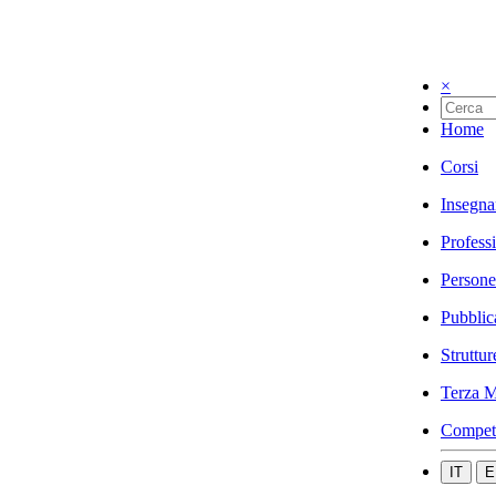
×
Home
Corsi
Insegna
Profess
Persone
Pubblic
Struttur
Terza M
Compet
IT
E