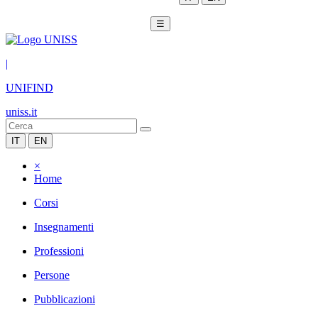
☰
|
UNIFIND
uniss.it
IT
EN
×
Home
Corsi
Insegnamenti
Professioni
Persone
Pubblicazioni