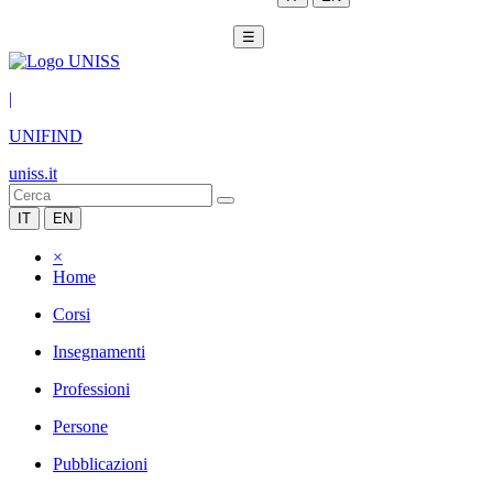
☰
|
UNIFIND
uniss.it
IT
EN
×
Home
Corsi
Insegnamenti
Professioni
Persone
Pubblicazioni