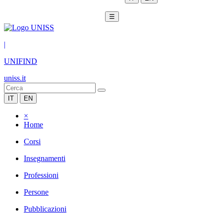
☰
|
UNIFIND
uniss.it
IT
EN
×
Home
Corsi
Insegnamenti
Professioni
Persone
Pubblicazioni