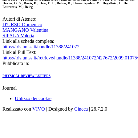
Davies, G. S.; Davis, D.; Daw, E. J.; Debra, D.; Deenadayalan, M.; Degallaix, J.; De
Laurentis, M.; Deleg
Autori di Ateneo:
D'URSO Domenico
MANGANO Valentina
SIPALA Valeria
Link alla scheda completa:
https://iris.uniss.it/handle/11388/241072
Link al Full Text:
https://iris.uniss.it//retrieve/handle/11388/241072/427672/2009.01075
Pubblicato in:
PHYSICAL REVIEW LETTERS
Journal
Utilizzo dei cookie
Realizzato con
VIVO
| Designed by
Cineca
| 26.7.2.0