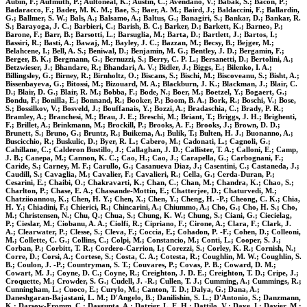
Aubin, F.; Aufmuth, P.; Aultoneal, K.; Austin, C.; Avendano, V.; Babak, S.; Bacon, P.;
Badaracco, F.; Bader, M. K. M.; Bae, S.; Baer, A. M.; Baird, J.; Baldaccini, F.; Ballardin,
G.; Ballmer, S. W.; Bals, A.; Balsamo, A.; Baltus, G.; Banagiri, S.; Bankar, D.; Bankar, R.
S.; Barayoga, J. C.; Barbieri, C.; Barish, B. C.; Barker, D.; Barkett, K.; Barneo, P.;
Barone, F.; Barr, B.; Barsotti, L.; Barsuglia, M.; Barta, D.; Bartlett, J.; Bartos, I.;
Bassiri, R.; Basti, A.; Bawaj, M.; Bayley, J. C.; Bazzan, M.; Becsy, B.; Bejger, M.;
Belahcene, I.; Bell, A. S.; Beniwal, D.; Benjamin, M. G.; Bentley, J. D.; Bergamin, F.;
Berger, B. K.; Bergmann, G.; Bernuzzi, S.; Berry, C. P. L.; Bersanetti, D.; Bertolini, A.;
Betzwieser, J.; Bhandare, R.; Bhandari, A. V.; Bidler, J.; Biggs, E.; Bilenko, I. A.;
Billingsley, G.; Birney, R.; Birnholtz, O.; Biscans, S.; Bischi, M.; Biscoveanu, S.; Bisht, A.;
Bissenbayeva, G.; Bitossi, M.; Bizouard, M. A.; Blackburn, J. K.; Blackman, J.; Blair, C.
D.; Blair, D. G.; Blair, R. M.; Bobba, F.; Bode, N.; Boer, M.; Boetzel, Y.; Bogaert, G.;
Bondu, F.; Bonilla, E.; Bonnand, R.; Booker, P.; Boom, B. A.; Bork, R.; Boschi, V.; Bose,
S.; Bossilkov, V.; Bosveld, J.; Bouffanais, Y.; Bozzi, A.; Bradaschia, C.; Brady, P. R.;
Bramley, A.; Branchesi, M.; Brau, J. E.; Breschi, M.; Briant, T.; Briggs, J. H.; Brighenti,
F.; Brillet, A.; Brinkmann, M.; Brockill, P.; Brooks, A. F.; Brooks, J.; Brown, D. D.;
Brunett, S.; Bruno, G.; Bruntz, R.; Buikema, A.; Bulik, T.; Bulten, H. J.; Buonanno, A.;
Buscicchio, R.; Buskulic, D.; Byer, R. L.; Cabero, M.; Cadonati, L.; Cagnoli, G.;
Cahillane, C.; Calderon Bustillo, J.; Callaghan, J. D.; Callister, T. A.; Calloni, E.; Camp,
J. B.; Canepa, M.; Cannon, K. C.; Cao, H.; Cao, J.; Carapella, G.; Carbognani, F.;
Caride, S.; Carney, M. F.; Carullo, G.; Casanueva Diaz, J.; Casentini, C.; Castaneda, J.;
Caudill, S.; Cavaglia, M.; Cavalier, F.; Cavalieri, R.; Cella, G.; Cerda-Duran, P.;
Cesarini, E.; Chaibi, O.; Chakravarti, K.; Chan, C.; Chan, M.; Chandra, K.; Chao, S.;
Charlton, P.; Chase, E. A.; Chassande-Mottin, E.; Chatterjee, D.; Chaturvedi, M.;
Chatziioannou, K.; Chen, H. Y.; Chen, X.; Chen, Y.; Cheng, H. -P.; Cheong, C. K.; Chia,
H. Y.; Chiadini, F.; Chierici, R.; Chincarini, A.; Chiummo, A.; Cho, G.; Cho, H. S.; Cho,
M.; Christensen, N.; Chu, Q.; Chua, S.; Chung, K. W.; Chung, S.; Ciani, G.; Ciecielag,
P.; Cieslar, M.; Ciobanu, A. A.; Ciolfi, R.; Cipriano, F.; Cirone, A.; Clara, F.; Clark, J.
A.; Clearwater, P.; Clesse, S.; Cleva, F.; Coccia, E.; Cohadon, P. -F.; Cohen, D.; Colleoni,
M.; Collette, C. G.; Collins, C.; Colpi, M.; Constancio, M.; Conti, L.; Cooper, S. J.;
Corban, P.; Corbitt, T. R.; Cordero-Carrion, I.; Corezzi, S.; Corley, K. R.; Cornish, N.;
Corre, D.; Corsi, A.; Cortese, S.; Costa, C. A.; Cotesta, R.; Coughlin, M. W.; Coughlin, S.
B.; Coulon, J. -P.; Countryman, S. T.; Couvares, P.; Covas, P. B.; Coward, D. M.;
Cowart, M. J.; Coyne, D. C.; Coyne, R.; Creighton, J. D. E.; Creighton, T. D.; Cripe, J.;
Croquette, M.; Crowder, S. G.; Cudell, J. -R.; Cullen, T. J.; Cumming, A.; Cummings, R.;
Cunningham, L.; Cuoco, E.; Curylo, M.; Canton, T. D.; Dalya, G.; Dana, A.;
Daneshgaran-Bajastani, L. M.; D'Angelo, B.; Danilishin, S. L.; D'Antonio, S.; Danzmann,
K.; Darsow-Fromm, C.; Dasgupta, A.; Datrier, L. E. H.; Dattilo, V.; Dave, I.; Davier, M.;