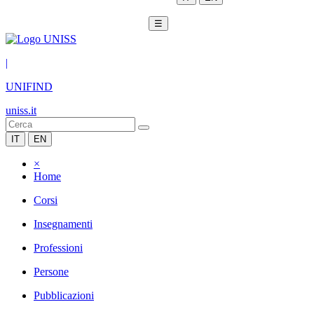
☰
|
UNIFIND
uniss.it
IT
EN
×
Home
Corsi
Insegnamenti
Professioni
Persone
Pubblicazioni