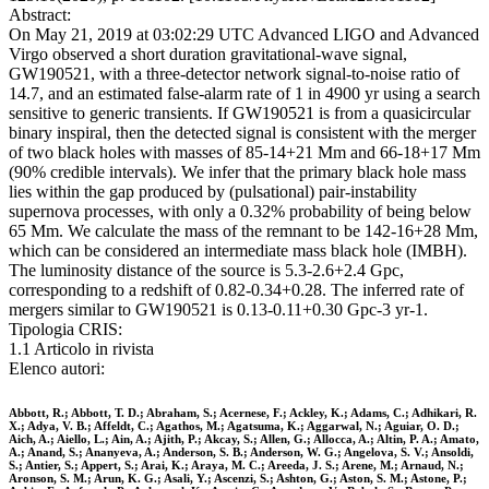
Abstract:
On May 21, 2019 at 03:02:29 UTC Advanced LIGO and Advanced
Virgo observed a short duration gravitational-wave signal,
GW190521, with a three-detector network signal-to-noise ratio of
14.7, and an estimated false-alarm rate of 1 in 4900 yr using a search
sensitive to generic transients. If GW190521 is from a quasicircular
binary inspiral, then the detected signal is consistent with the merger
of two black holes with masses of 85-14+21 Mm and 66-18+17 Mm
(90% credible intervals). We infer that the primary black hole mass
lies within the gap produced by (pulsational) pair-instability
supernova processes, with only a 0.32% probability of being below
65 Mm. We calculate the mass of the remnant to be 142-16+28 Mm,
which can be considered an intermediate mass black hole (IMBH).
The luminosity distance of the source is 5.3-2.6+2.4 Gpc,
corresponding to a redshift of 0.82-0.34+0.28. The inferred rate of
mergers similar to GW190521 is 0.13-0.11+0.30 Gpc-3 yr-1.
Tipologia CRIS:
1.1 Articolo in rivista
Elenco autori:
Abbott, R.; Abbott, T. D.; Abraham, S.; Acernese, F.; Ackley, K.; Adams, C.; Adhikari, R.
X.; Adya, V. B.; Affeldt, C.; Agathos, M.; Agatsuma, K.; Aggarwal, N.; Aguiar, O. D.;
Aich, A.; Aiello, L.; Ain, A.; Ajith, P.; Akcay, S.; Allen, G.; Allocca, A.; Altin, P. A.; Amato,
A.; Anand, S.; Ananyeva, A.; Anderson, S. B.; Anderson, W. G.; Angelova, S. V.; Ansoldi,
S.; Antier, S.; Appert, S.; Arai, K.; Araya, M. C.; Areeda, J. S.; Arene, M.; Arnaud, N.;
Aronson, S. M.; Arun, K. G.; Asali, Y.; Ascenzi, S.; Ashton, G.; Aston, S. M.; Astone, P.;