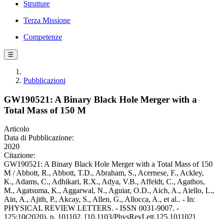
Strutture
Terza Missione
Competenze
☰
Pubblicazioni
GW190521: A Binary Black Hole Merger with a
Total Mass of 150 M
Articolo
Data di Pubblicazione:
2020
Citazione:
GW190521: A Binary Black Hole Merger with a Total Mass of 150
M / Abbott, R., Abbott, T.D., Abraham, S., Acernese, F., Ackley,
K., Adams, C., Adhikari, R.X., Adya, V.B., Affeldt, C., Agathos,
M., Agatsuma, K., Aggarwal, N., Aguiar, O.D., Aich, A., Aiello, L.,
Ain, A., Ajith, P., Akcay, S., Allen, G., Allocca, A., et al.. - In:
PHYSICAL REVIEW LETTERS. - ISSN 0031-9007. -
125:10(2020), p. 101102. [10.1103/PhysRevLett.125.101102]