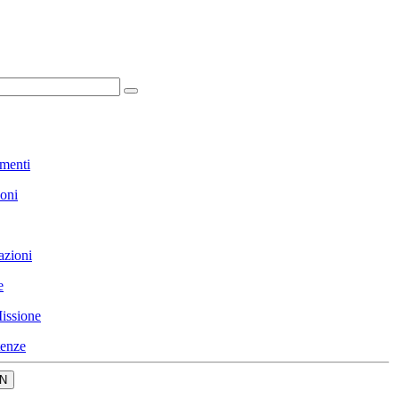
menti
ioni
azioni
e
issione
enze
N