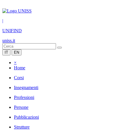
|
UNIFIND
uniss.it
IT
EN
×
Home
Corsi
Insegnamenti
Professioni
Persone
Pubblicazioni
Strutture