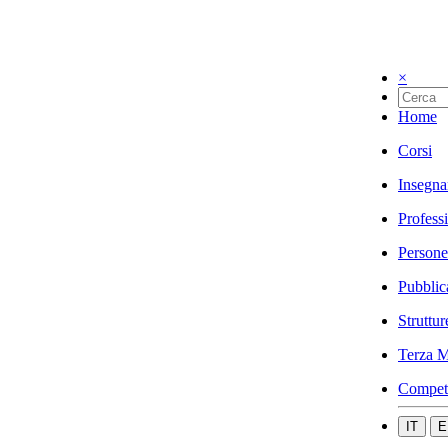
×
Home
Corsi
Insegna
Profess
Persone
Pubblic
Struttur
Terza M
Compet
IT
E