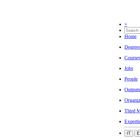
×
Home
Degree
Course
Jobs
People
Outputs
Organiz
Third M
Experti
IT
E