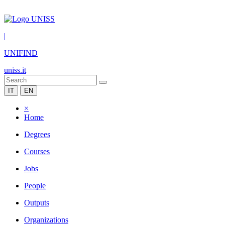
|
UNIFIND
uniss.it
IT
EN
×
Home
Degrees
Courses
Jobs
People
Outputs
Organizations