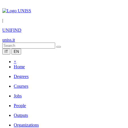
|
UNIFIND
uniss.it
IT
EN
×
Home
Degrees
Courses
Jobs
People
Outputs
Organizations