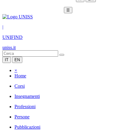
☰
|
UNIFIND
uniss.it
IT
EN
×
Home
Corsi
Insegnamenti
Professioni
Persone
Pubblicazioni