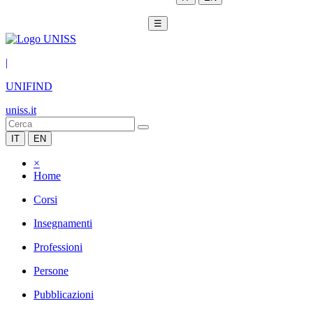
☰
|
UNIFIND
uniss.it
IT
EN
×
Home
Corsi
Insegnamenti
Professioni
Persone
Pubblicazioni