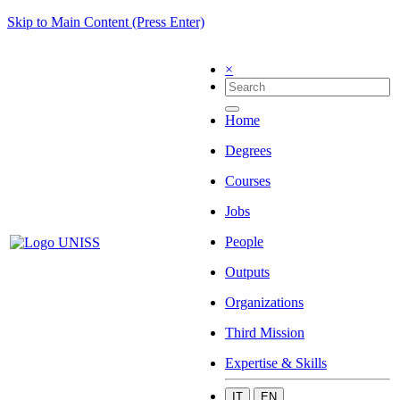
Skip to Main Content (Press Enter)
×
Home
Degrees
Courses
Jobs
People
Outputs
Organizations
Third Mission
Expertise & Skills
IT
EN