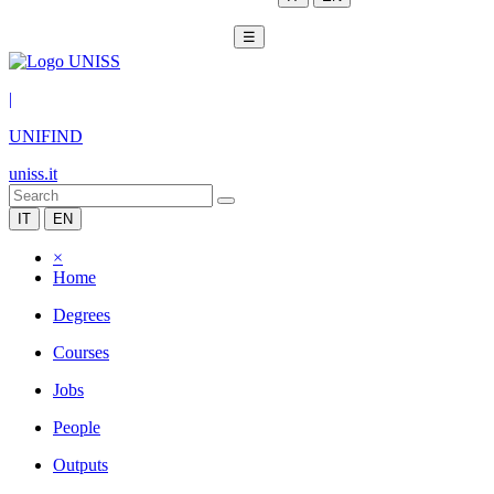
☰
|
UNIFIND
uniss.it
IT
EN
×
Home
Degrees
Courses
Jobs
People
Outputs