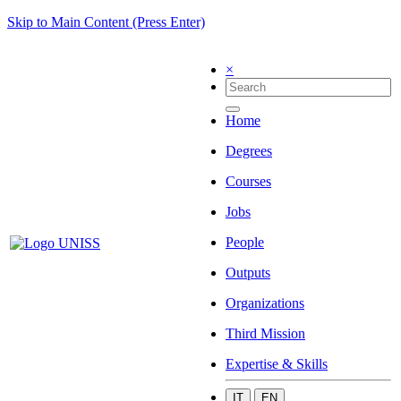
Skip to Main Content (Press Enter)
×
Home
Degrees
Courses
Jobs
People
Outputs
Organizations
Third Mission
Expertise & Skills
IT
EN