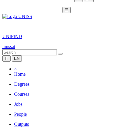
☰
|
UNIFIND
uniss.it
IT
EN
×
Home
Degrees
Courses
Jobs
People
Outputs