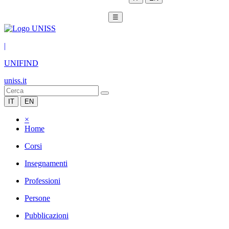
☰
|
UNIFIND
uniss.it
IT
EN
×
Home
Corsi
Insegnamenti
Professioni
Persone
Pubblicazioni