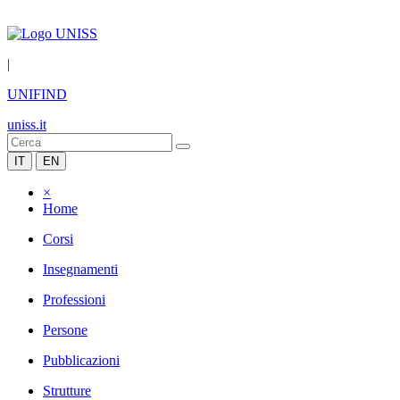
|
UNIFIND
uniss.it
IT
EN
×
Home
Corsi
Insegnamenti
Professioni
Persone
Pubblicazioni
Strutture