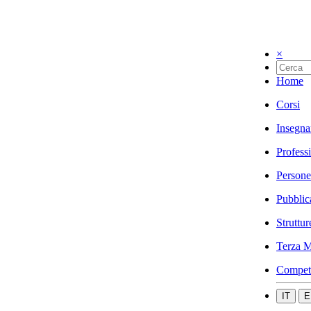
×
Home
Corsi
Insegna
Profess
Persone
Pubblic
Struttur
Terza M
Compet
IT
E