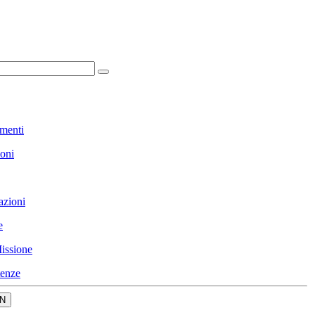
menti
ioni
azioni
e
issione
enze
N