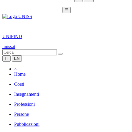
☰
|
UNIFIND
uniss.it
IT
EN
×
Home
Corsi
Insegnamenti
Professioni
Persone
Pubblicazioni