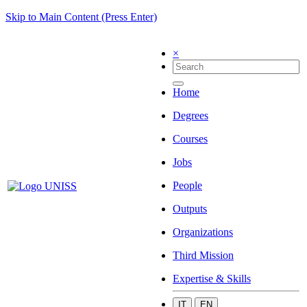
Skip to Main Content (Press Enter)
×
Home
Degrees
Courses
Jobs
People
Outputs
Organizations
Third Mission
Expertise & Skills
IT
EN