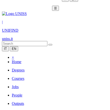
☰
|
UNIFIND
uniss.it
IT
EN
×
Home
Degrees
Courses
Jobs
People
Outputs