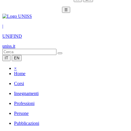
☰
|
UNIFIND
uniss.it
IT
EN
×
Home
Corsi
Insegnamenti
Professioni
Persone
Pubblicazioni