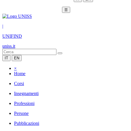
☰
|
UNIFIND
uniss.it
IT
EN
×
Home
Corsi
Insegnamenti
Professioni
Persone
Pubblicazioni