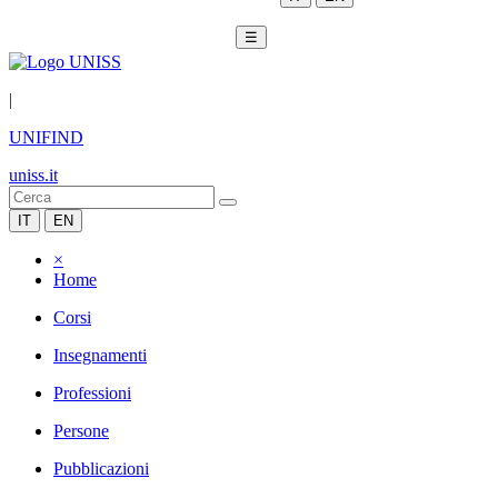
☰
|
UNIFIND
uniss.it
IT
EN
×
Home
Corsi
Insegnamenti
Professioni
Persone
Pubblicazioni