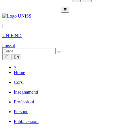
☰
|
UNIFIND
uniss.it
IT
EN
×
Home
Corsi
Insegnamenti
Professioni
Persone
Pubblicazioni