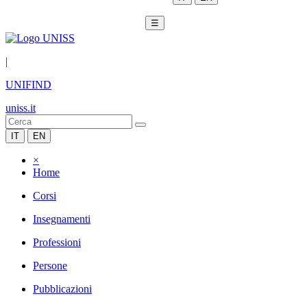
☰
|
UNIFIND
uniss.it
IT
EN
×
Home
Corsi
Insegnamenti
Professioni
Persone
Pubblicazioni