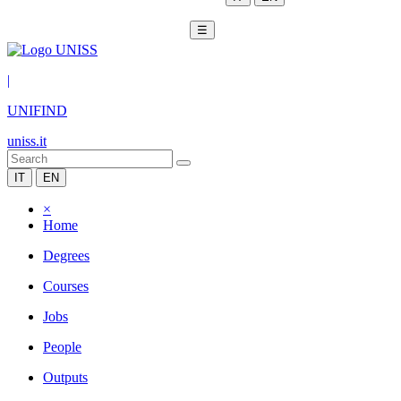
☰
|
UNIFIND
uniss.it
IT
EN
×
Home
Degrees
Courses
Jobs
People
Outputs