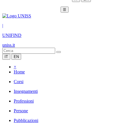
☰
|
UNIFIND
uniss.it
IT
EN
×
Home
Corsi
Insegnamenti
Professioni
Persone
Pubblicazioni