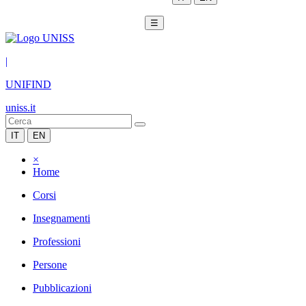
☰
|
UNIFIND
uniss.it
IT
EN
×
Home
Corsi
Insegnamenti
Professioni
Persone
Pubblicazioni