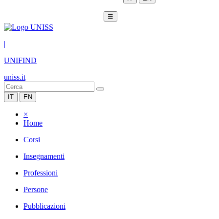
☰
|
UNIFIND
uniss.it
IT
EN
×
Home
Corsi
Insegnamenti
Professioni
Persone
Pubblicazioni