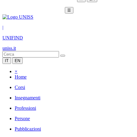
☰
|
UNIFIND
uniss.it
IT
EN
×
Home
Corsi
Insegnamenti
Professioni
Persone
Pubblicazioni