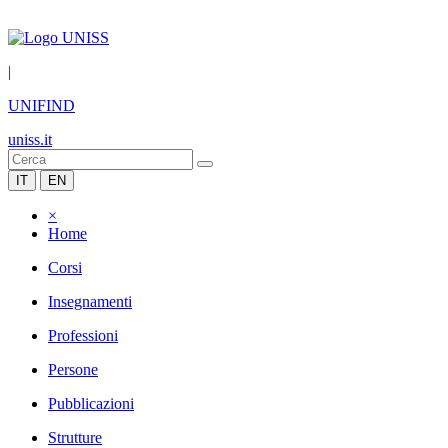
|
UNIFIND
uniss.it
IT
EN
×
Home
Corsi
Insegnamenti
Professioni
Persone
Pubblicazioni
Strutture