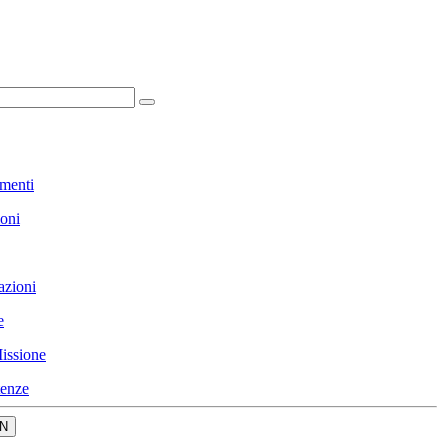
menti
ioni
azioni
e
issione
enze
N