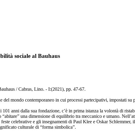
ibilità sociale al Bauhaus
l Bauhaus / Cabras, Lino. - I:(2021), pp. 47-67.
he del mondo contemporaneo in cui processi partecipativi, impostati su pr
 di 101 anni dalla sua fondazione, c’è in prima istanza la volontà di rist
o “abitare” una dimensione di equilibrio tra meccanico e umano. Nell’att
le feste celebrative e gli insegnamenti di Paul Klee e Oskar Schlemmer, i
ignificato culturale di “forma simbolica”.