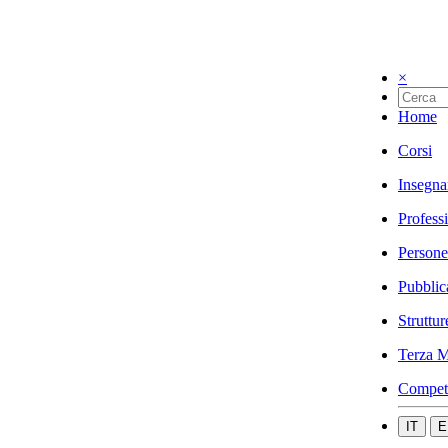
×
Home
Corsi
Insegna
Profess
Persone
Pubblic
Struttur
Terza M
Compet
IT
E