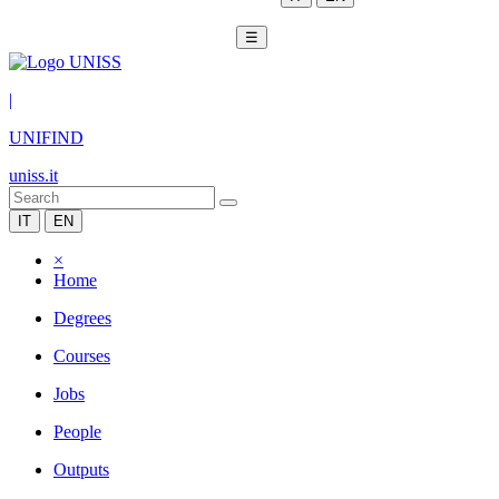
☰
|
UNIFIND
uniss.it
IT
EN
×
Home
Degrees
Courses
Jobs
People
Outputs