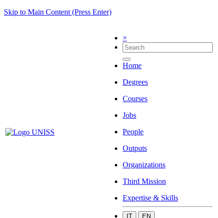
Skip to Main Content (Press Enter)
×
Home
Degrees
Courses
Jobs
People
Outputs
Organizations
Third Mission
Expertise & Skills
IT
EN