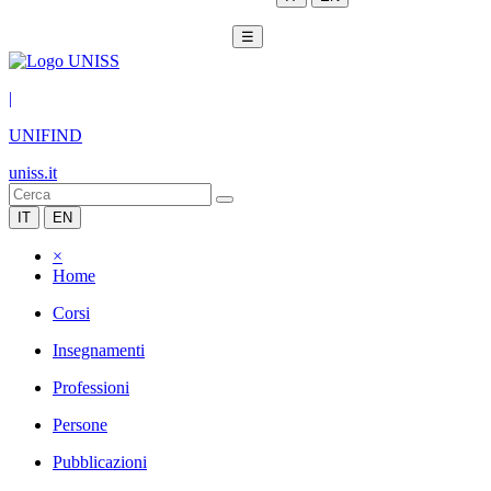
☰
|
UNIFIND
uniss.it
IT
EN
×
Home
Corsi
Insegnamenti
Professioni
Persone
Pubblicazioni