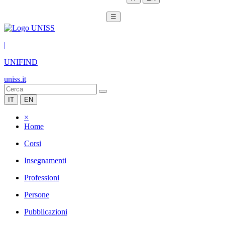
☰
|
UNIFIND
uniss.it
IT
EN
×
Home
Corsi
Insegnamenti
Professioni
Persone
Pubblicazioni