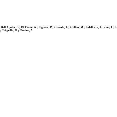
ell'Aquila, D.; Di Pietro, A.; Figuera, P.; Guardo, L.; Gulino, M.; Indelicato, I.; Kres, I
 Trippella, O.; Tumino, A.