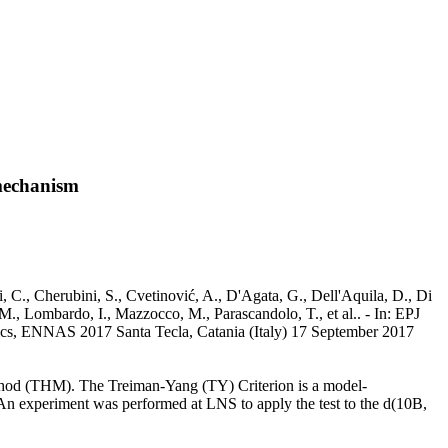
 mechanism
, C., Cherubini, S., Cvetinović, A., D'Agata, G., Dell'Aquila, D., Di
 M., Lombardo, I., Mazzocco, M., Parascandolo, T., et al.. - In: EPJ
, ENNAS 2017 Santa Tecla, Catania (Italy) 17 September 2017
 Method (THM). The Treiman-Yang (TY) Criterion is a model-
 An experiment was performed at LNS to apply the test to the d(10B,