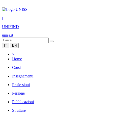
|
UNIFIND
uniss.it
IT
EN
×
Home
Corsi
Insegnamenti
Professioni
Persone
Pubblicazioni
Strutture