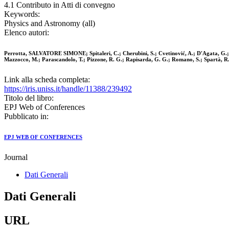
4.1 Contributo in Atti di convegno
Keywords:
Physics and Astronomy (all)
Elenco autori:
Perrotta, SALVATORE SIMONE; Spitaleri, C.; Cherubini, S.; Cvetinović, A.; D'Agata, G.; D
Mazzocco, M.; Parascandolo, T.; Pizzone, R. G.; Rapisarda, G. G.; Romano, S.; Spartà, R.;
Link alla scheda completa:
https://iris.uniss.it/handle/11388/239492
Titolo del libro:
EPJ Web of Conferences
Pubblicato in:
EPJ WEB OF CONFERENCES
Journal
Dati Generali
Dati Generali
URL