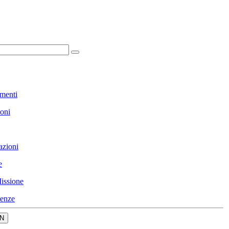
menti
ioni
azioni
e
issione
enze
N