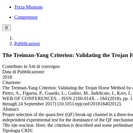
Terza Missione
Competenze
☰
Pubblicazioni
The Treiman-Yang Criterion: Validating the Trojan 
Contributo in Atti di convegno
Data di Pubblicazione:
2018
Citazione:
The Treiman-Yang Criterion: Validating the Trojan Horse Method by exp
Pietro, A., Figuera, P., Guardo, L., Gulino, M., Indelicato, I., Kres,
WEB OF CONFERENCES. - ISSN 2100-014X. - 184:(2018), pp. 1-4. (
through 24 September 2017) [10.1051/epjconf/201818402012].
Abstract:
Proper selection of the quasi-free (QF) break-up channel in a three-b
independent experimental test for the dominance of the QF mechanism,
7Be α)n reaction. Here, the criterion is described and some prelimina
Tipologia CRIS: