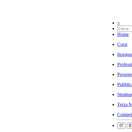
×
Home
Corsi
Insegna
Profess
Persone
Pubblic
Struttur
Terza M
Compet
IT
E