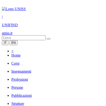
|
UNIFIND
uniss.it
IT
EN
×
Home
Corsi
Insegnamenti
Professioni
Persone
Pubblicazioni
Strutture