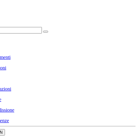
menti
ioni
azioni
e
issione
enze
N