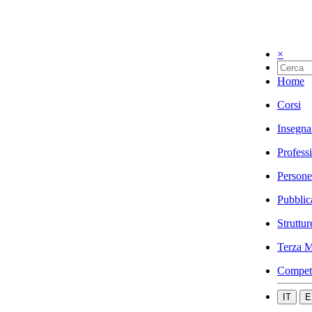
×
Home
Corsi
Insegna
Profess
Persone
Pubblic
Struttur
Terza M
Compet
IT
E