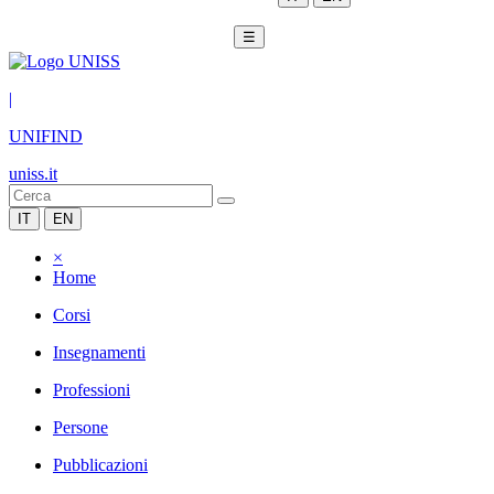
☰
|
UNIFIND
uniss.it
IT
EN
×
Home
Corsi
Insegnamenti
Professioni
Persone
Pubblicazioni