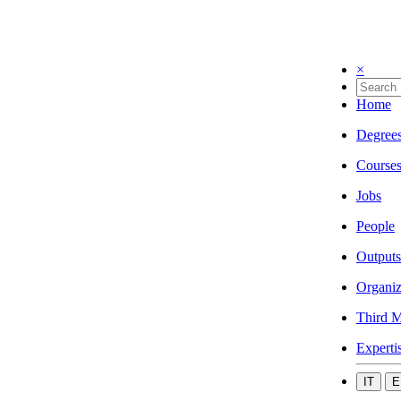
×
Home
Degree
Course
Jobs
People
Outputs
Organiz
Third M
Experti
IT
E