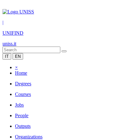
|
UNIFIND
uniss.it
IT
EN
×
Home
Degrees
Courses
Jobs
People
Outputs
Organizations