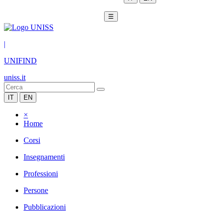
☰
|
UNIFIND
uniss.it
IT
EN
×
Home
Corsi
Insegnamenti
Professioni
Persone
Pubblicazioni