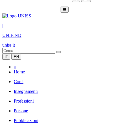
☰
|
UNIFIND
uniss.it
IT
EN
×
Home
Corsi
Insegnamenti
Professioni
Persone
Pubblicazioni