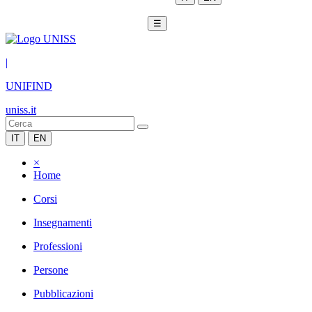
☰
|
UNIFIND
uniss.it
IT
EN
×
Home
Corsi
Insegnamenti
Professioni
Persone
Pubblicazioni