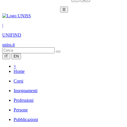
☰
|
UNIFIND
uniss.it
IT
EN
×
Home
Corsi
Insegnamenti
Professioni
Persone
Pubblicazioni