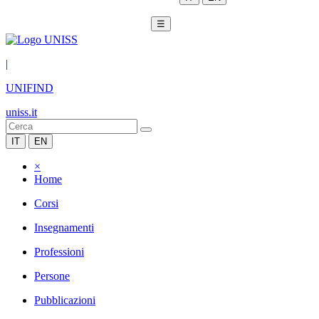
☰
|
UNIFIND
uniss.it
IT
EN
×
Home
Corsi
Insegnamenti
Professioni
Persone
Pubblicazioni