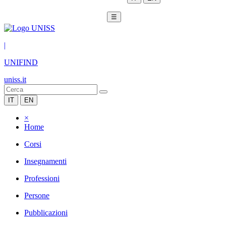
☰
|
UNIFIND
uniss.it
IT
EN
×
Home
Corsi
Insegnamenti
Professioni
Persone
Pubblicazioni