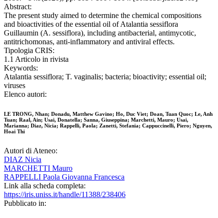
Abstract:
The present study aimed to determine the chemical compositions
and bioactivities of the essential oil of Atalantia sessiflora
Guillaumin (A. sessiflora), including antibacterial, antimycotic,
antitrichomonas, anti-inflammatory and antiviral effects.
Tipologia CRIS:
1.1 Articolo in rivista
Keywords:
Atalantia sessiflora; T. vaginalis; bacteria; bioactivity; essential oil;
viruses
Elenco autori:
LE TRONG, Nhan; Donadu, Matthew Gavino; Ho, Duc Viet; Doan, Tuan Quoc; Le, Anh
Tuan; Raal, Ain; Usai, Donatella; Sanna, Giuseppina; Marchetti, Mauro; Usai,
Marianna; Diaz, Nicia; Rappelli, Paola; Zanetti, Stefania; Cappuccinelli, Piero; Nguyen,
Hoai Thi
Autori di Ateneo:
DIAZ Nicia
MARCHETTI Mauro
RAPPELLI Paola Giovanna Francesca
Link alla scheda completa:
https://iris.uniss.it/handle/11388/238406
Pubblicato in: