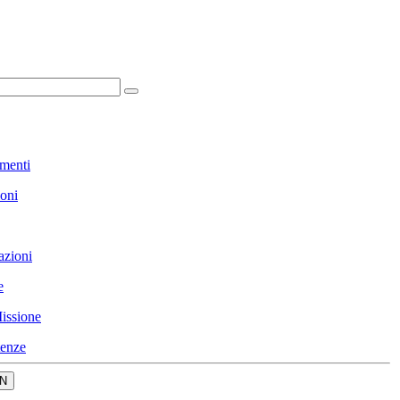
menti
ioni
azioni
e
issione
enze
N