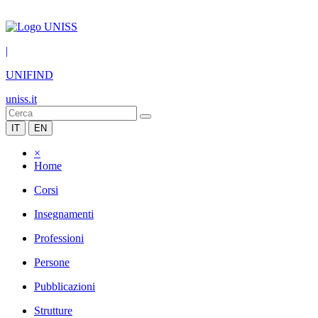
|
UNIFIND
uniss.it
IT
EN
×
Home
Corsi
Insegnamenti
Professioni
Persone
Pubblicazioni
Strutture