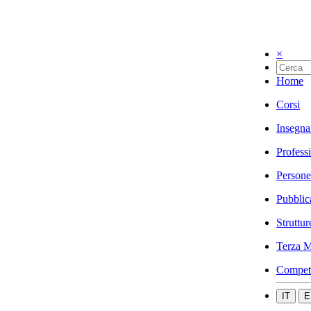
×
Home
Corsi
Insegna
Profess
Persone
Pubblic
Struttur
Terza M
Compet
IT
E